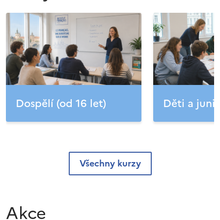
Dospělí (od 16 let)
Děti a junio
Všechny kurzy
Akce