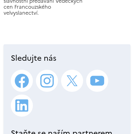
slavnostní předávání Vědeckých
cen Francouzského
velvyslanectví.
Sledujte nás
Staňte se naším partnerem