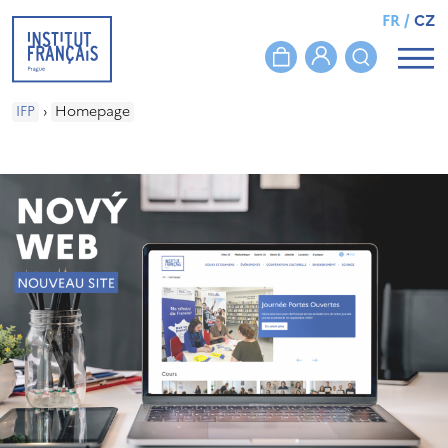
FR
/
CZ
IFP
›
Homepage