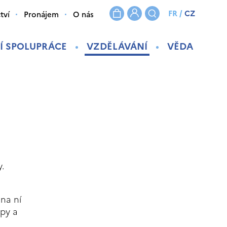
FR
/
CZ
tví
Pronájem
O nás
Í SPOLUPRÁCE
VZDĚLÁVÁNÍ
VĚDA
y.
 na ní
opy a