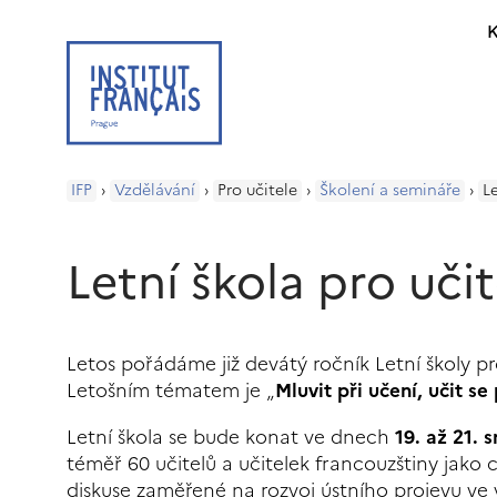
K
IFP
›
Vzdělávání
›
Pro učitele
›
Školení a semináře
›
L
Letní škola pro uči
Letos pořádáme již devátý ročník Letní školy pro
Letošním tématem je „
Mluvit při učení, učit se
Letní škola se bude konat ve dnech
19. až 21. 
téměř
60 učitelů a učitelek francouzštiny
jako 
diskuse zaměřené na rozvoj ústního projevu ve 