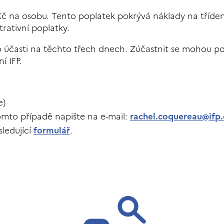
 Kč na osobu. Tento poplatek pokrývá náklady na tříde
rativní poplatky.
 účasti na těchto třech dnech. Zúčastnit se mohou p
í IFP.
e)
 tomto případě napište na e-mail:
rachel.coquereau@ifp.
sledující
formulář
.