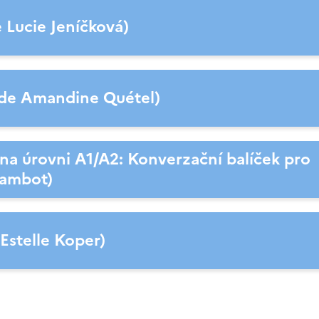
e Lucie Jeníčková)
vede Amandine Quétel)
i na úrovni A1/A2: Konverzační balíček pro
Nambot)
Estelle Koper)