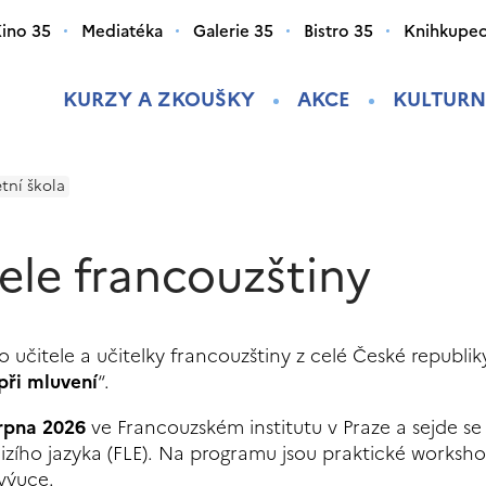
ino 35
Mediatéka
Galerie 35
Bistro 35
Knihkupec
KURZY A ZKOUŠKY
AKCE
KULTURN
etní škola
tele francouzštiny
 učitele a učitelky francouzštiny z celé České republik
 při mluvení
“.
srpna 2026
ve Francouzském institutu v Praze a sejde se
cizího jazyka (FLE). Na programu jsou praktické worksh
výuce.