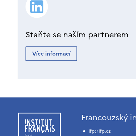
Staňte se naším partnerem
Více informací
Francouzský in
ifp@ifp.cz