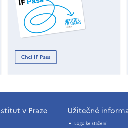
Chci IF Pass
stitut v Praze
Užitečné inform
Logo ke stažení