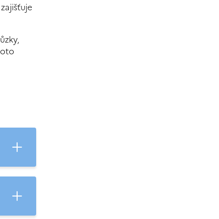
zajišťuje
ůzky,
hoto