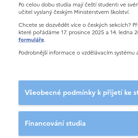
Po celou dobu studia mají čeští studenti ve své
učitel vyslaný českým Ministerstvem školství.
Chcete se dozvědět více o českých sekcích? Přih
které pořádáme 17. prosince 2025 a 14. ledna 2
formuláře
.
Podrobnější informace o vzdělávacím systému a 
Všeobecné podmínky k přijetí ke s
Financování studia