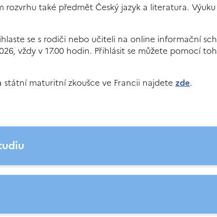
m rozvrhu také předmět Český jazyk a literatura. Výuku 
laste se s rodiči nebo učiteli na online informační sch
026, vždy v 17.00 hodin. Přihlásit se můžete pomocí to
státní maturitní zkoušce ve Francii najdete
zde
.
tudiu