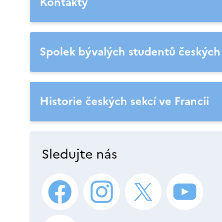
Kontakty
Spolek bývalých studentů českých s
Historie českých sekcí ve Francii
Sledujte nás