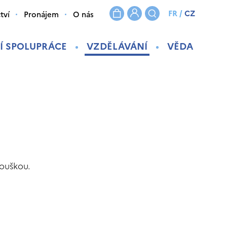
FR
/
CZ
tví
Pronájem
O nás
Í SPOLUPRÁCE
VZDĚLÁVÁNÍ
VĚDA
kouškou.