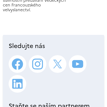
slavnostní předávání Vědeckých
cen Francouzského
velvyslanectví.
Sledujte nás
Staňte se naším partnerem