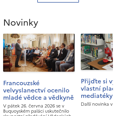
Novinky
Přijďte si v
Francouzské
vlastní pla
velvyslanectví ocenilo
mediatéky I
mladé vědce a vědkyně
Další novinka v 
V pátek 26. června 2026 se v
Buquoyském paláci uskutečnilo