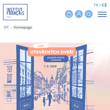
FR
/
CZ
IFP
›
Homepage