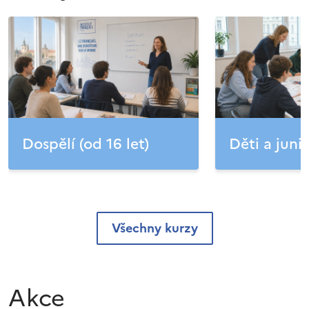
Dospělí (od 16 let)
Děti a junio
Všechny kurzy
Akce