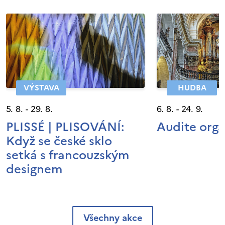
VÝSTAVA
HUDBA
5. 8. - 29. 8.
6. 8. - 24. 9.
PLISSÉ | PLISOVÁNÍ:
Audite org
Když se české sklo
setká s francouzským
designem
Všechny akce