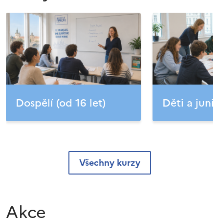
Dospělí (od 16 let)
Děti a junio
Všechny kurzy
Akce