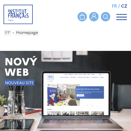
FR
/
CZ
IFP
›
Homepage