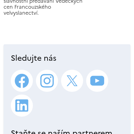
slavnostní předávání Vědeckých
cen Francouzského
velvyslanectví.
Sledujte nás
Staňte se naším partnerem