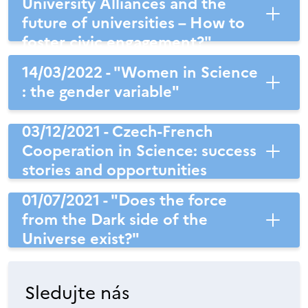
University Alliances and the
future of universities – How to
foster civic engagement?"
14/03/2022 - "Women in Science
: the gender variable"
03/12/2021 - Czech-French
Cooperation in Science: success
stories and opportunities
01/07/2021 - "Does the force
from the Dark side of the
Universe exist?"
Sledujte nás