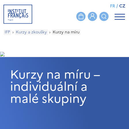
FR
/
CZ
IFP
›
Kurzy a zkoušky
›
Kurzy na míru
Kurzy na míru –
individuální a
malé skupiny