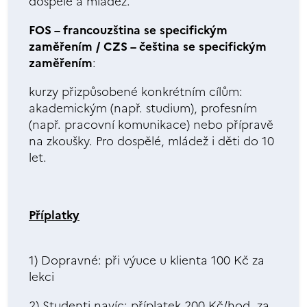
dospělé a mládež.
FOS –
francouzština se specifickým
zaměřením / CZS – čeština se specifickým
zaměřením
:
kurzy přizpůsobené konkrétním cílům:
akademickým (např. studium), profesním
(např. pracovní komunikace) nebo přípravě
na zkoušky. Pro dospělé, mládež i děti do 10
let.
Příplatky
1) Dopravné: při výuce u klienta 100 Kč za
lekci
2) Studenti navíc: příplatek 200 Kč/hod. za