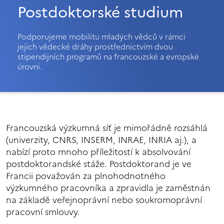
Postdoktorské studium
Podporujeme mobilitu mladých vědců v rámci
jejich vědecké dráhy prostřednictvím dvou
stipendijních programů na francouzské a evropské
úrovni.
Francouzská výzkumná síť je mimořádně rozsáhlá
(univerzity, CNRS, INSERM, INRAE, INRIA aj.), a
nabízí proto mnoho příležitostí k absolvování
postdoktorandské stáže. Postdoktorand je ve
Francii považován za plnohodnotného
výzkumného pracovníka a zpravidla je zaměstnán
na základě veřejnoprávní nebo soukromoprávní
pracovní smlouvy.