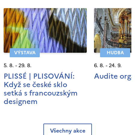
VÝSTAVA
HUDBA
5. 8. - 29. 8.
6. 8. - 24. 9.
PLISSÉ | PLISOVÁNÍ:
Audite org
Když se české sklo
setká s francouzským
designem
Všechny akce