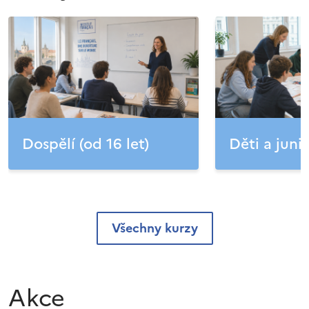
Dospělí (od 16 let)
Děti a junio
Všechny kurzy
Akce