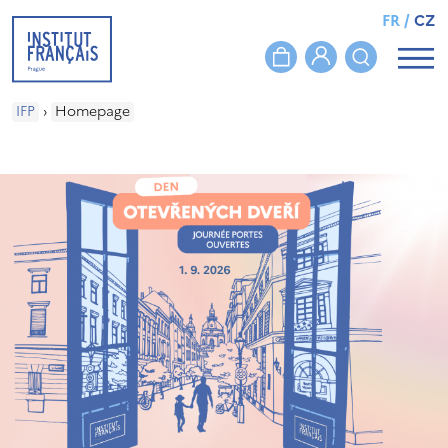
FR
/
CZ
IFP
›
Homepage