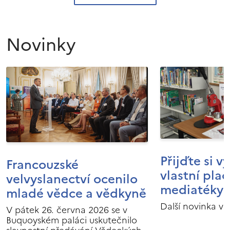
Novinky
Přijďte si v
Francouzské
vlastní pla
velvyslanectví ocenilo
mediatéky I
mladé vědce a vědkyně
Další novinka v 
V pátek 26. června 2026 se v
Buquoyském paláci uskutečnilo