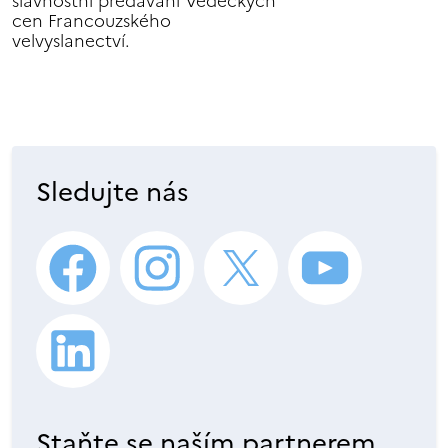
slavnostní předávání Vědeckých
cen Francouzského
velvyslanectví.
Sledujte nás
Staňte se naším partnerem