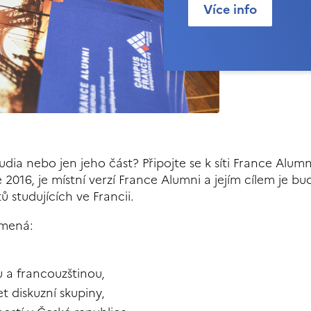
Více info
tudia nebo jen jeho část? Připojte se k síti France Alum
 2016, je místní verzí France Alumni a jejím cílem je b
 studujících ve Francii.
amená:
u a francouzštinou,
t diskuzní skupiny,