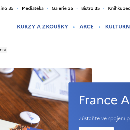
ino 35
Mediatéka
Galerie 35
Bistro 35
Knihkupec
KURZY A ZKOUŠKY
AKCE
KULTURN
mni
France 
Zůstaňte ve spojení p