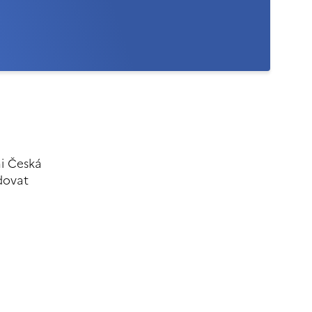
ni Česká
udovat