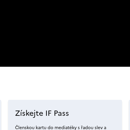
Získejte IF Pass
Členskou kartu do mediatéky s řadou slev a