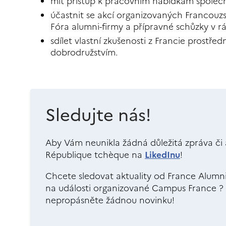
mít přístup k pracovním nabídkám společn
účastnit se akcí organizovaných Francouzs
Fóra alumni-firmy a přípravné schůzky v rám
sdílet vlastní zkušenosti z Francie prostředn
dobrodružstvím.
Sledujte nás!
Aby Vám neunikla žádná důležitá zpráva či a
République tchèque na
LikedInu
!
Chcete sledovat aktuality od France Alumn
na události organizované Campus France ?
nepropásněte žádnou novinku!