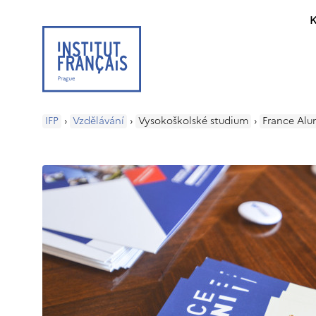
K
IFP
›
Vzdělávání
›
Vysokoškolské studium
›
France Alu