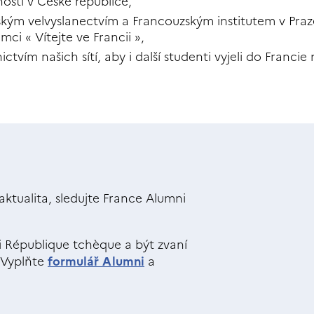
ostí v České republice,
kým velvyslanectvím a Francouzským institutem v Praze
ci « Vítejte ve Francii »,
ictvím našich sítí, aby i další studenti vyjeli do Francie
ktualita, sledujte France Alumni
i République tchèque a být zvaní
 Vyplňte
formulář Alumni
a