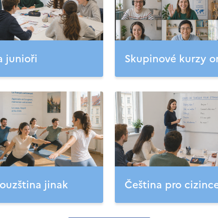
a junioři
Skupinové kurzy o
ouzština jinak
Čeština pro cizinc