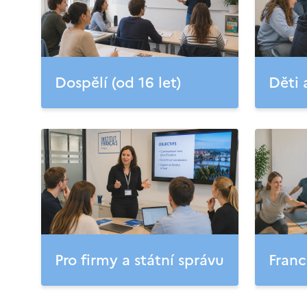
Dospělí (od 16 let)
Děti 
Pro firmy a státní správu
Franc