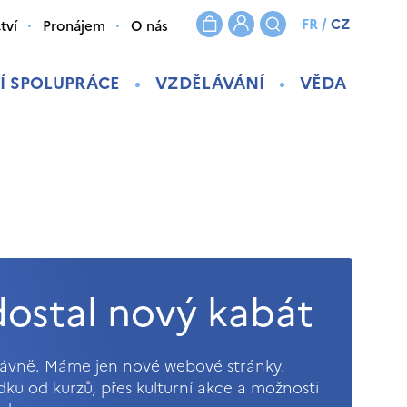
FR
/
CZ
tví
Pronájem
O nás
Í SPOLUPRÁCE
VZDĚLÁVÁNÍ
VĚDA
ostal nový kabát
právně. Máme jen nové webové stránky.
ídku od kurzů, přes kulturní akce a možnosti