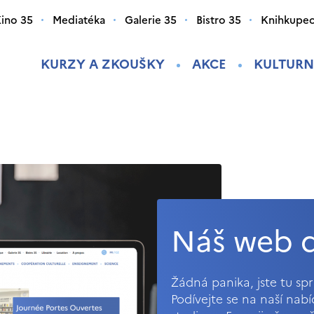
ino 35
Mediatéka
Galerie 35
Bistro 35
Knihkupec
KURZY A ZKOUŠKY
AKCE
KULTURN
Náš web d
Žádná panika, jste tu s
Podívejte se na naší nab