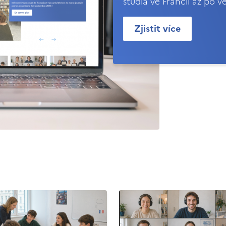
studia ve Francii až po v
Zjistit více