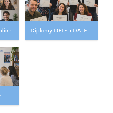
nline
Diplomy DELF a DALF
e