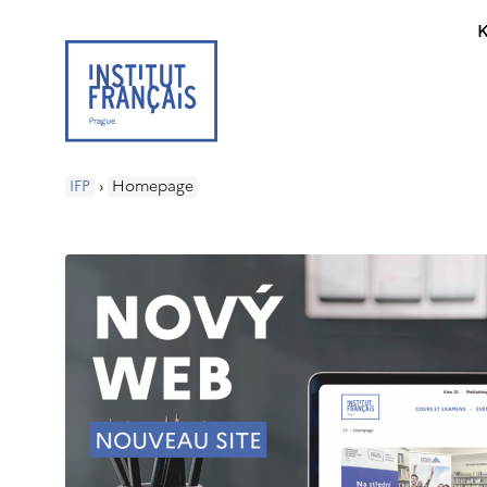
K
IFP
›
Homepage