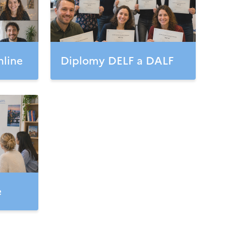
nline
Diplomy DELF a DALF
e