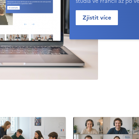
studia ve Francii až po v
Zjistit více