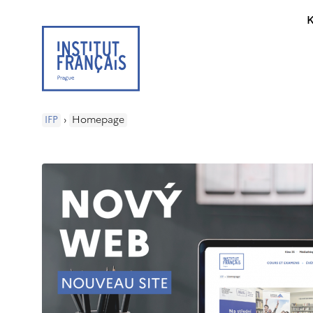
K
IFP
›
Homepage