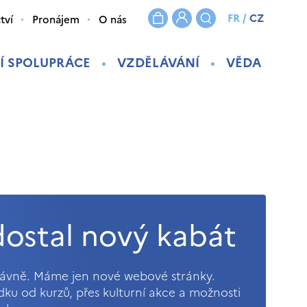
FR
/
CZ
tví
Pronájem
O nás
Í SPOLUPRÁCE
VZDĚLÁVÁNÍ
VĚDA
ostal nový kabát
právně. Máme jen nové webové stránky.
ídku od kurzů, přes kulturní akce a možnosti