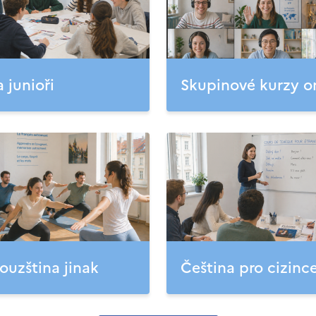
a junioři
Skupinové kurzy o
ouzština jinak
Čeština pro cizinc