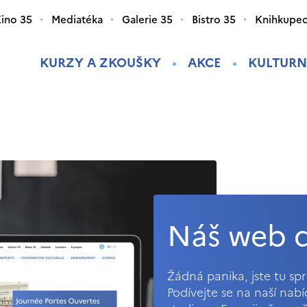
ino 35
Mediatéka
Galerie 35
Bistro 35
Knihkupec
KURZY A ZKOUŠKY
AKCE
KULTURN
Náš web d
Žádná panika, jste tu s
Podívejte se na naší nab