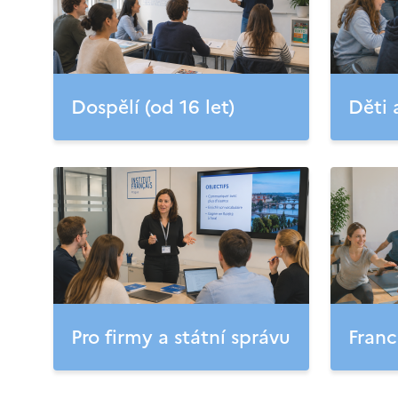
Dospělí (od 16 let)
Děti 
Pro firmy a státní správu
Franc