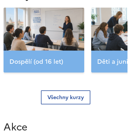
Dospělí (od 16 let)
Děti a junio
Všechny kurzy
Akce