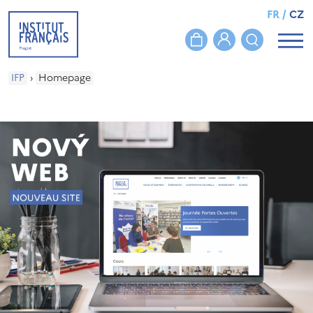
FR
/
CZ
IFP
›
Homepage