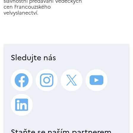
slavnostní předávání Vědeckých
cen Francouzského
velvyslanectví.
Sledujte nás
Staňte se naším partnerem