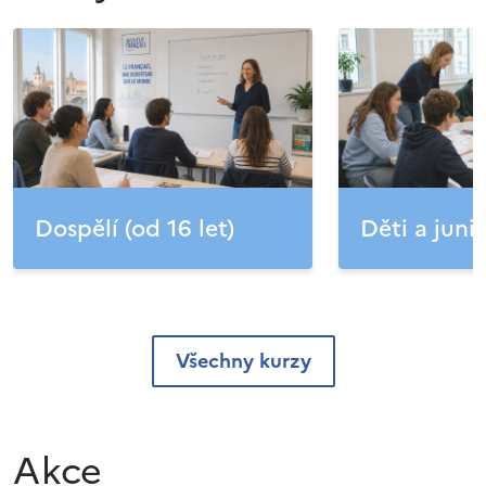
Dospělí (od 16 let)
Děti a junio
Všechny kurzy
Akce