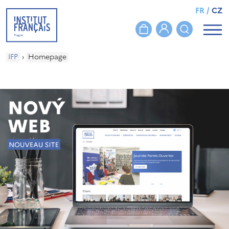
FR
/
CZ
IFP
›
Homepage