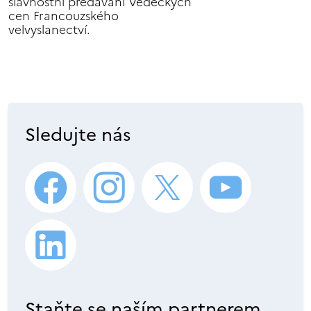
slavnostní předávání Vědeckých
cen Francouzského
velvyslanectví.
Sledujte nás
Staňte se naším partnerem