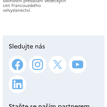
slavnostní předávání Vědeckých
cen Francouzského
velvyslanectví.
Sledujte nás
Staňte se naším partnerem