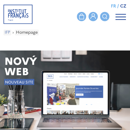
FR
/
CZ
IFP
›
Homepage