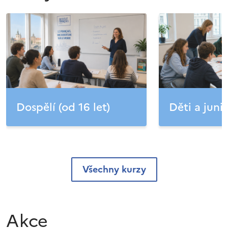
Dospělí (od 16 let)
Děti a junio
Všechny kurzy
Akce