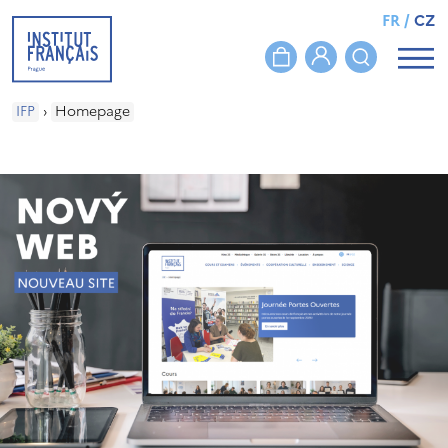
FR
/
CZ
IFP
›
Homepage