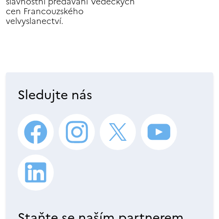
slavnostní předávání Vědeckých
cen Francouzského
velvyslanectví.
Sledujte nás
Staňte se naším partnerem