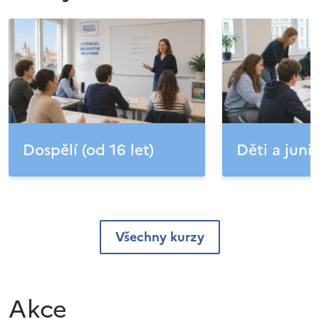
Dospělí (od 16 let)
Děti a junio
Všechny kurzy
Akce