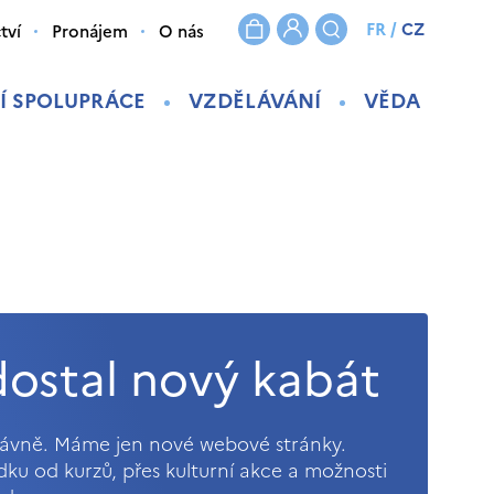
FR
/
CZ
tví
Pronájem
O nás
Í SPOLUPRÁCE
VZDĚLÁVÁNÍ
VĚDA
ostal nový kabát
právně. Máme jen nové webové stránky.
ídku od kurzů, přes kulturní akce a možnosti