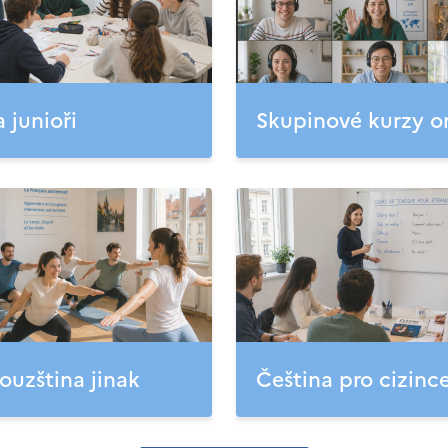
a junioři
Skupinové kurzy o
ouzština jinak
Čeština pro cizinc