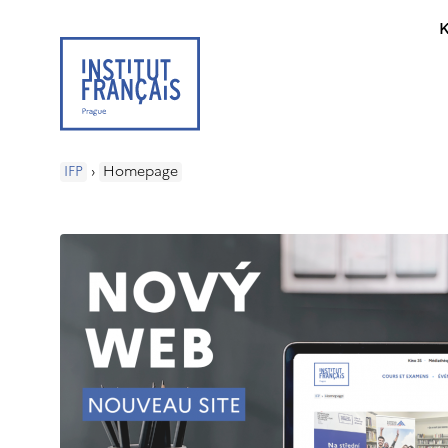
K
IFP
›
Homepage