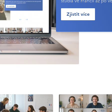
studia ve Francii až po v
Zjistit více