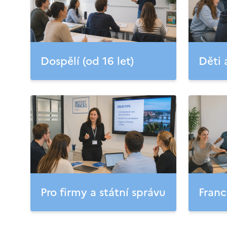
Dospělí (od 16 let)
Děti 
Pro firmy a státní správu
Franc