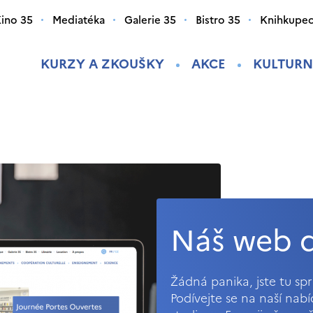
ino 35
Mediatéka
Galerie 35
Bistro 35
Knihkupec
KURZY A ZKOUŠKY
AKCE
KULTURN
Náš web d
Žádná panika, jste tu s
Podívejte se na naší nab