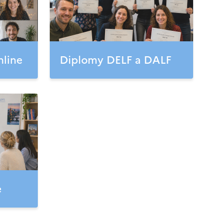
nline
Diplomy DELF a DALF
e