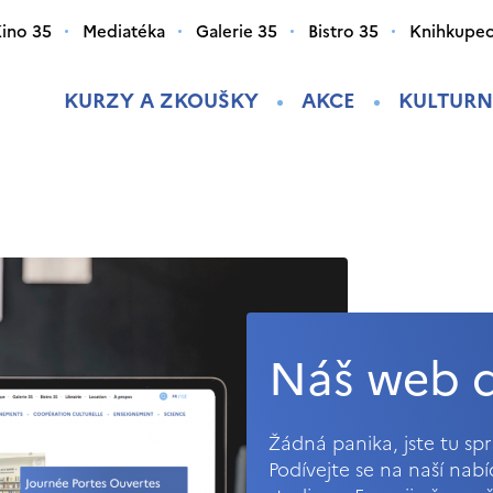
ino 35
Mediatéka
Galerie 35
Bistro 35
Knihkupec
KURZY A ZKOUŠKY
AKCE
KULTURN
Náš web d
Žádná panika, jste tu s
Podívejte se na naší nab