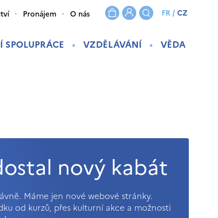
FR
/
CZ
tví
Pronájem
O nás
Í SPOLUPRÁCE
VZDĚLÁVÁNÍ
VĚDA
ostal nový kabát
právně. Máme jen nové webové stránky.
ídku od kurzů, přes kulturní akce a možnosti