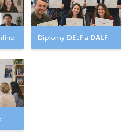
nline
Diplomy DELF a DALF
e