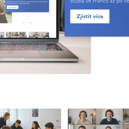
studia ve Francii až po v
Zjistit více