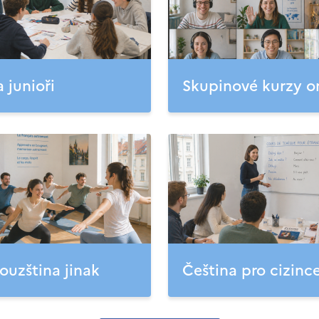
a junioři
Skupinové kurzy o
ouzština jinak
Čeština pro cizinc