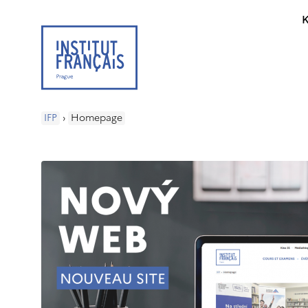
K
IFP
›
Homepage