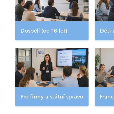
Dospělí (od 16 let)
Děti 
Pro firmy a státní správu
Franc