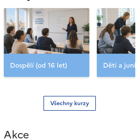
Dospělí (od 16 let)
Děti a junio
Všechny kurzy
Akce