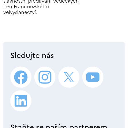
slavnostní předávání Vědeckých
cen Francouzského
velvyslanectví.
Sledujte nás
Staňte se naším partnerem