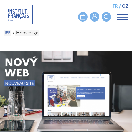
FR
/
CZ
IFP
›
Homepage