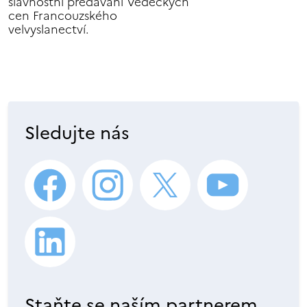
slavnostní předávání Vědeckých
cen Francouzského
velvyslanectví.
Sledujte nás
Staňte se naším partnerem