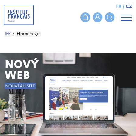
FR
/
CZ
IFP
›
Homepage