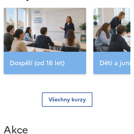
Dospělí (od 16 let)
Děti a junio
Všechny kurzy
Akce