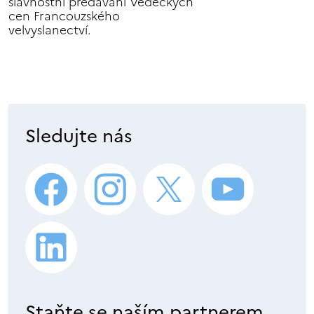
slavnostní předávání Vědeckých
cen Francouzského
velvyslanectví.
Sledujte nás
Staňte se naším partnerem