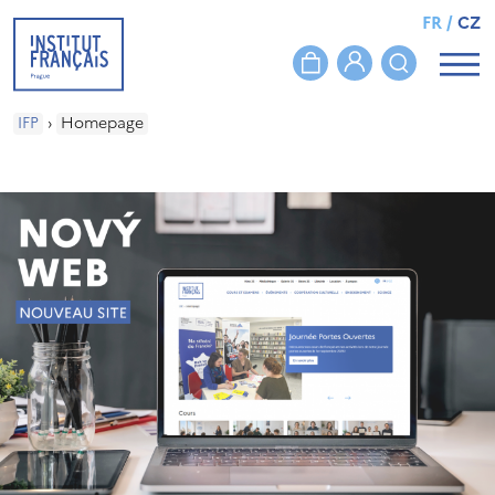
FR
/
CZ
IFP
›
Homepage