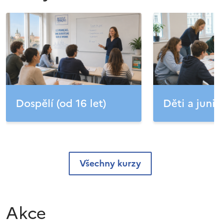
Dospělí (od 16 let)
Děti a junio
Všechny kurzy
Akce