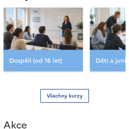
Dospělí (od 16 let)
Děti a junio
Všechny kurzy
Akce