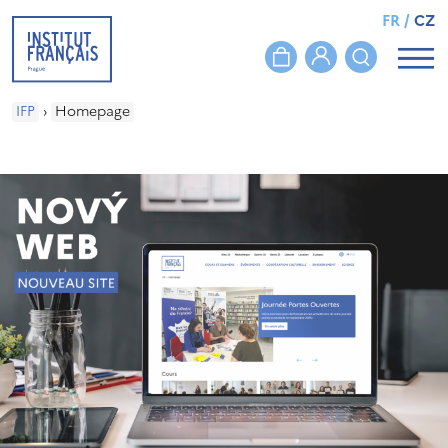
FR
/
CZ
IFP
›
Homepage