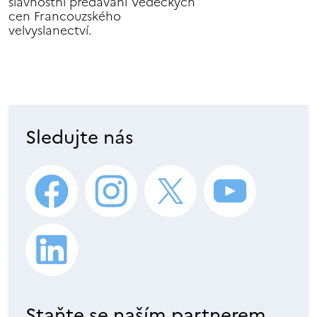
slavnostní předávání Vědeckých
cen Francouzského
velvyslanectví.
Sledujte nás
Staňte se naším partnerem