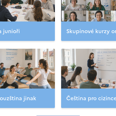
a junioři
Skupinové kurzy o
ouzština jinak
Čeština pro cizinc