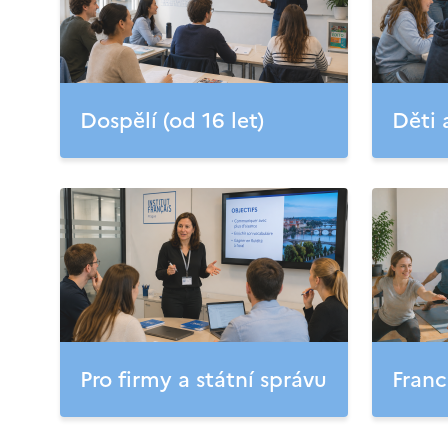
Dospělí (od 16 let)
Děti 
Pro firmy a státní správu
Franc