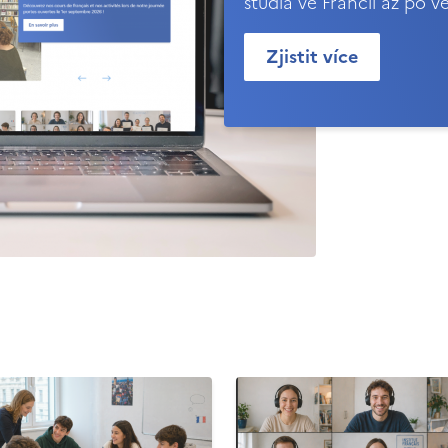
studia ve Francii až po v
Zjistit více