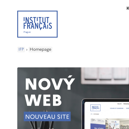
K
IFP
›
Homepage