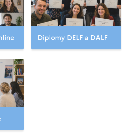
nline
Diplomy DELF a DALF
e