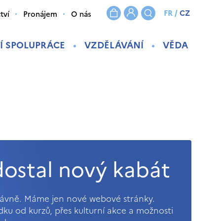
FR
/
CZ
tví
Pronájem
O nás
Í SPOLUPRÁCE
VZDĚLÁVÁNÍ
VĚDA
ostal nový kabát
právně. Máme jen nové webové stránky.
ídku od kurzů, přes kulturní akce a možnosti