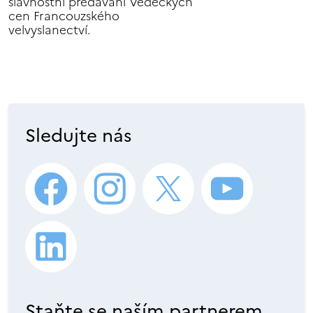
slavnostní předávání Vědeckých
cen Francouzského
velvyslanectví.
Sledujte nás
Staňte se naším partnerem