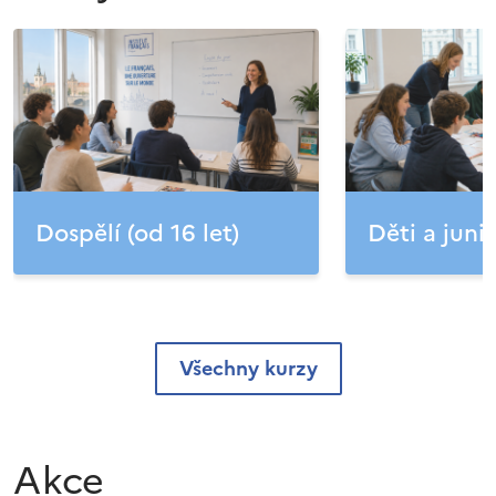
Dospělí (od 16 let)
Děti a junio
Všechny kurzy
Akce