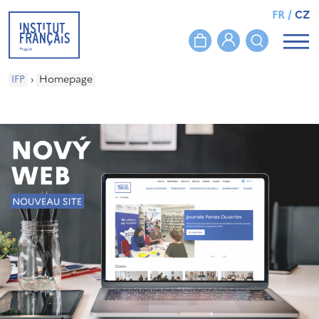
FR
/
CZ
IFP
›
Homepage