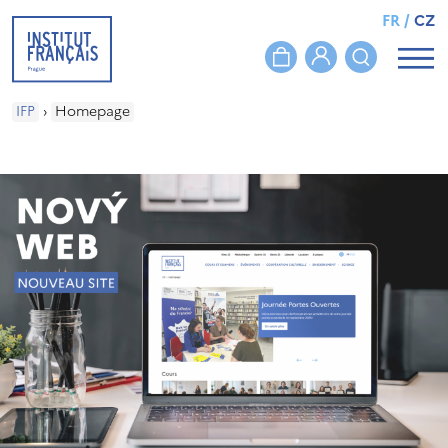
FR
/
CZ
IFP
›
Homepage