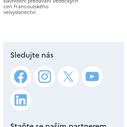
slavnostní předávání Vědeckých
cen Francouzského
velvyslanectví.
Sledujte nás
Staňte se naším partnerem