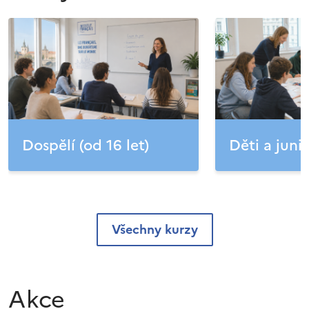
Dospělí (od 16 let)
Děti a junio
Všechny kurzy
Akce