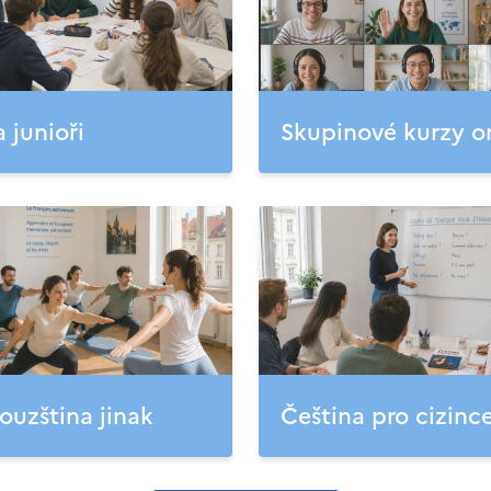
a junioři
Skupinové kurzy o
ouzština jinak
Čeština pro cizinc