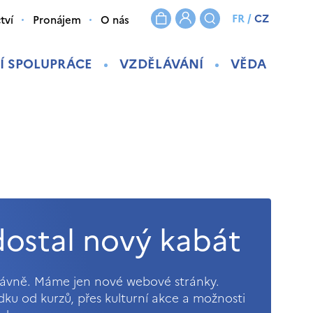
FR
/
CZ
tví
Pronájem
O nás
Í SPOLUPRÁCE
VZDĚLÁVÁNÍ
VĚDA
ostal nový kabát
právně. Máme jen nové webové stránky.
ídku od kurzů, přes kulturní akce a možnosti