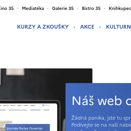
ino 35
Mediatéka
Galerie 35
Bistro 35
Knihkupec
KURZY A ZKOUŠKY
AKCE
KULTURN
Náš web d
Žádná panika, jste tu s
Podívejte se na naší nab