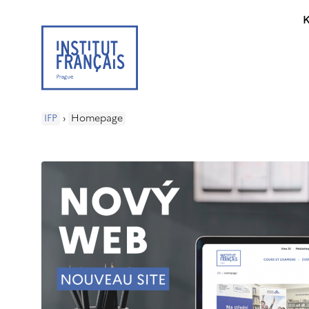
K
IFP
›
Homepage