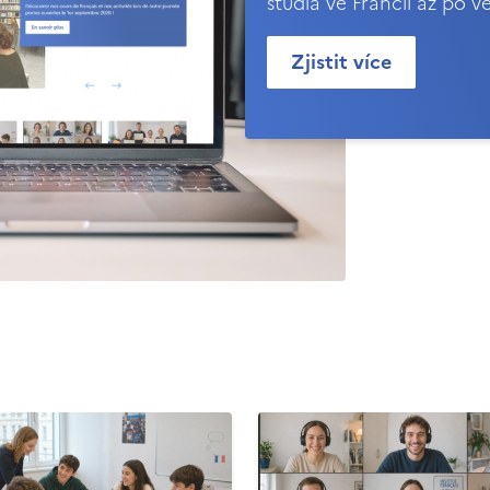
studia ve Francii až po v
Zjistit více