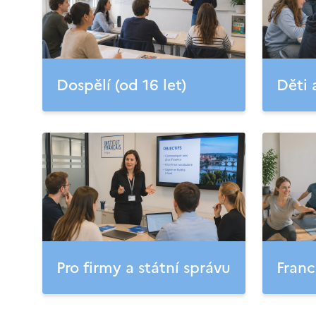
Dospělí (od 16 let)
Děti 
Pro firmy a státní správu
Franc