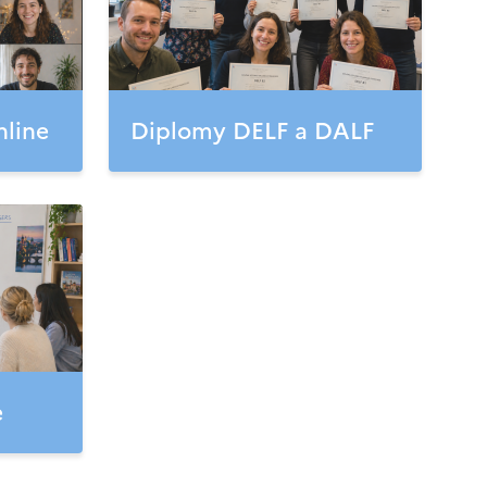
nline
Diplomy DELF a DALF
e