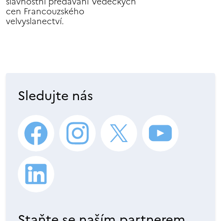
slavnostní předávání Vědeckých
cen Francouzského
velvyslanectví.
Sledujte nás
Staňte se naším partnerem