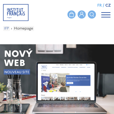
FR
/
CZ
IFP
›
Homepage