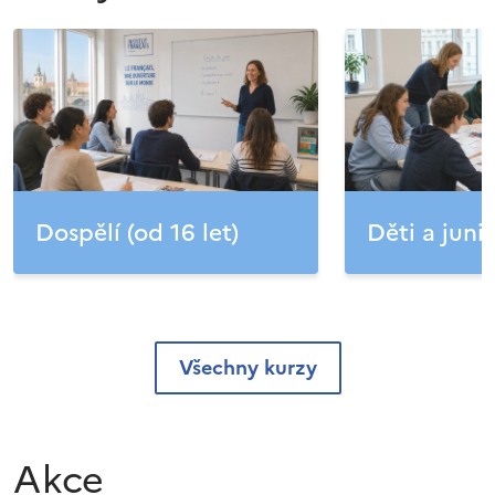
Dospělí (od 16 let)
Děti a junio
Všechny kurzy
Akce