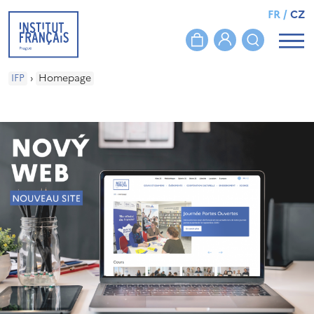
FR
/
CZ
IFP
›
Homepage