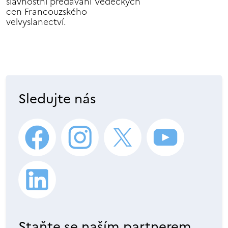
slavnostní předávání Vědeckých
cen Francouzského
velvyslanectví.
Sledujte nás
Staňte se naším partnerem