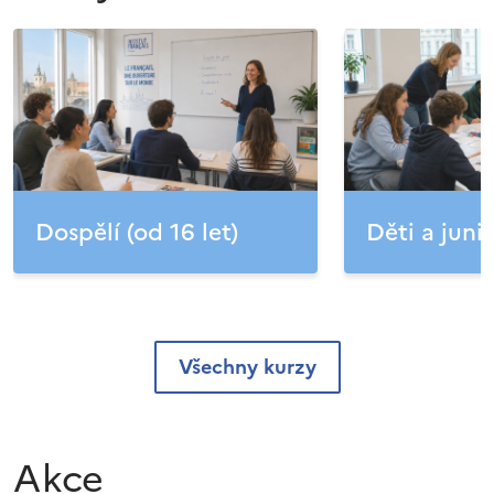
Dospělí (od 16 let)
Děti a junio
Všechny kurzy
Akce