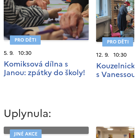
PRO DĚTI
PRO DĚTI
5. 9. 10:30
12. 9. 10:30
Komiksová dílna s
Kouzelnické
Janou: zpátky do školy!
s Vanessou
Uplynula:
JINÉ AKCE