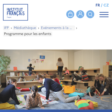
FR
/
CZ
IFP
›
Médiathèque
›
Evénements à la médiathèque
›
Programme pour les enfants