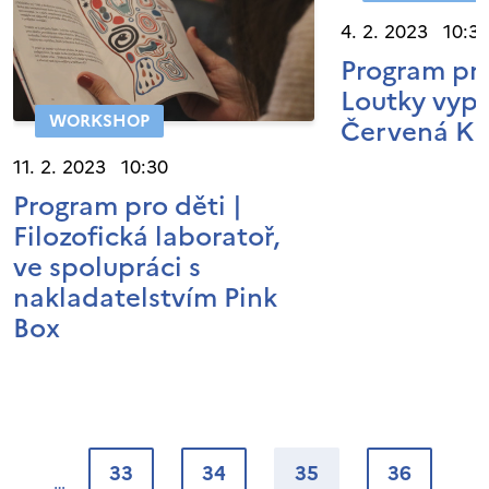
4. 2. 2023 10:3
Program pro
Loutky vyprá
WORKSHOP
Červená Ka
11. 2. 2023 10:30
Program pro děti |
Filozofická laboratoř,
ve spolupráci s
nakladatelstvím Pink
Box
33
34
35
36