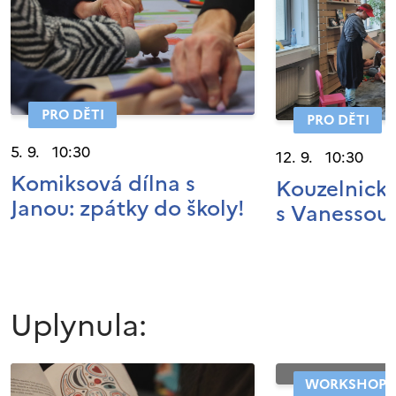
PRO DĚTI
PRO DĚTI
5. 9. 10:30
12. 9. 10:30
Komiksová dílna s
Kouzelnické
Janou: zpátky do školy!
s Vanessou
Uplynula:
WORKSHOP