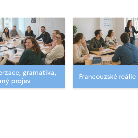
rzace, gramatika,
Francouzské reálie
ný projev