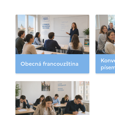
Konve
Obecná francouzština
písem