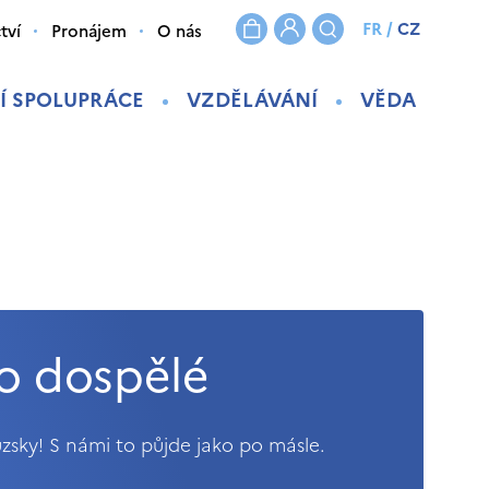
FR
/
CZ
tví
Pronájem
O nás
Í SPOLUPRÁCE
VZDĚLÁVÁNÍ
VĚDA
o dospělé
uzsky! S námi to půjde jako po másle.