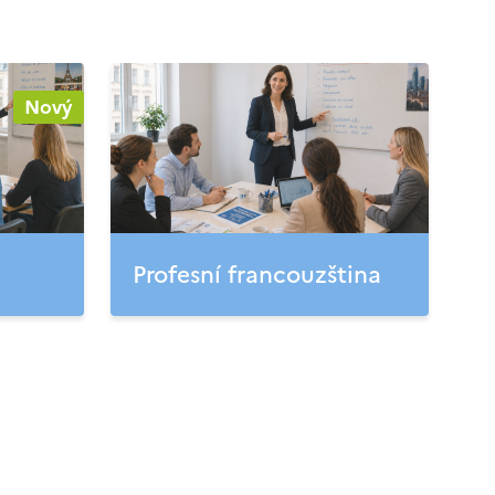
Nový
Profesní francouzština