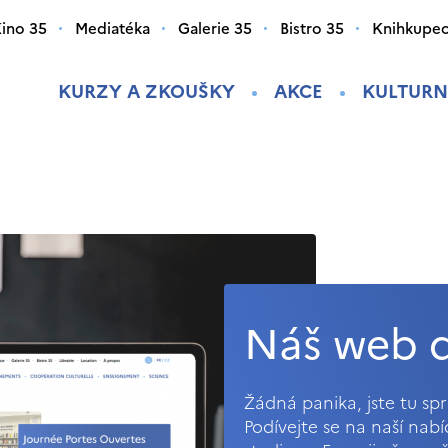
ino 35
Mediatéka
Galerie 35
Bistro 35
Knihkupec
KURZY A ZKOUŠKY
AKCE
KULTURN
Náš web d
Žádná panika, jste tu s
Podívejte se na naší nab