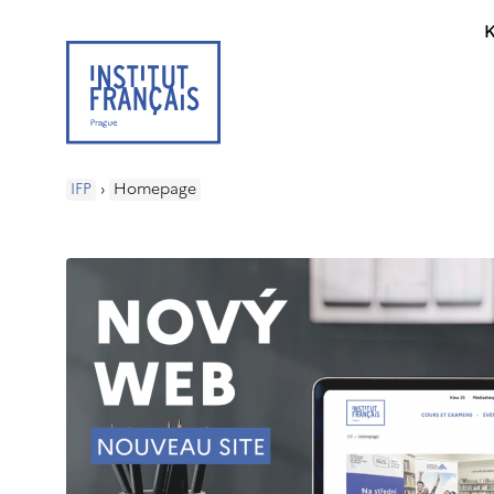
K
IFP
›
Homepage