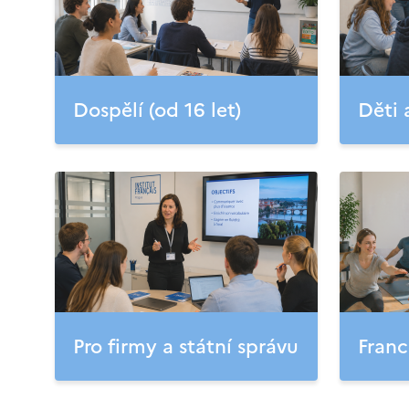
Dospělí (od 16 let)
Děti 
Pro firmy a státní správu
Franc