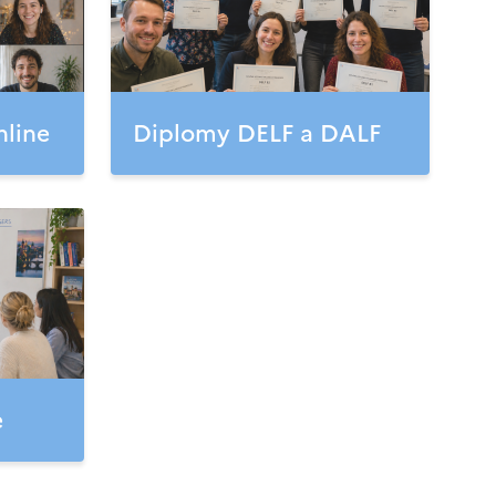
nline
Diplomy DELF a DALF
e