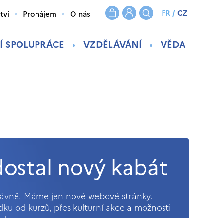
FR
/
CZ
tví
Pronájem
O nás
Í SPOLUPRÁCE
VZDĚLÁVÁNÍ
VĚDA
ostal nový kabát
právně. Máme jen nové webové stránky.
ídku od kurzů, přes kulturní akce a možnosti