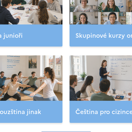
a junioři
Skupinové kurzy o
ouzština jinak
Čeština pro cizinc