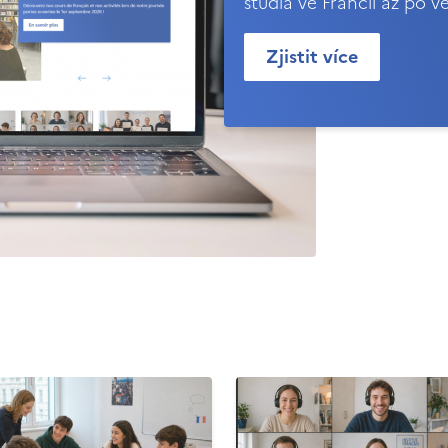
studia ve Francii až po v
Zjistit více