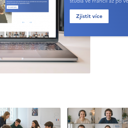
studia ve Francii až po v
Zjistit více