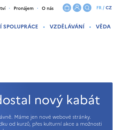
FR
/
CZ
tví
Pronájem
O nás
Í SPOLUPRÁCE
VZDĚLÁVÁNÍ
VĚDA
ostal nový kabát
právně. Máme jen nové webové stránky.
ídku od kurzů, přes kulturní akce a možnosti