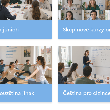
a junioři
Skupinové kurzy o
ouzština jinak
Čeština pro cizinc