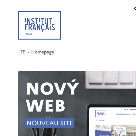
K
IFP
›
Homepage