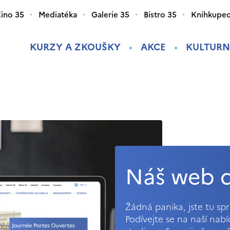
ino 35
Mediatéka
Galerie 35
Bistro 35
Knihkupec
KURZY A ZKOUŠKY
AKCE
KULTURN
Náš web d
Žádná panika, jste tu s
Podívejte se na naší nab