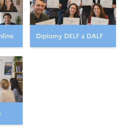
nline
Diplomy DELF a DALF
e