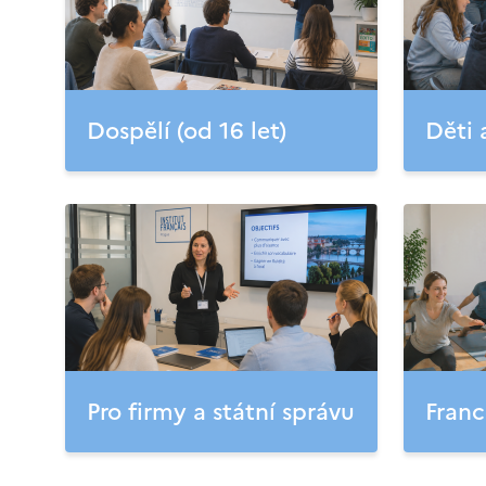
Dospělí (od 16 let)
Děti 
Pro firmy a státní správu
Franc