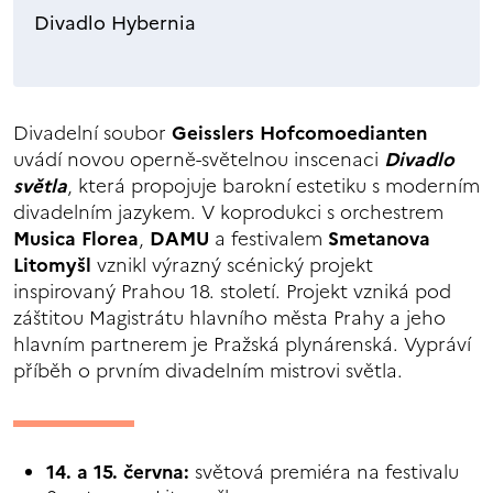
Divadlo Hybernia
Divadelní soubor
Geisslers Hofcomoedianten
uvádí novou operně-světelnou inscenaci
Divadlo
světla
, která propojuje barokní estetiku s moderním
divadelním jazykem. V koprodukci s orchestrem
Musica Florea
,
DAMU
a festivalem
Smetanova
Litomyšl
vznikl výrazný scénický projekt
inspirovaný Prahou 18. století. Projekt vzniká pod
záštitou Magistrátu hlavního města Prahy a jeho
hlavním partnerem je Pražská plynárenská. Vypráví
příběh o prvním divadelním mistrovi světla.
14. a 15. června:
světová premiéra na festivalu