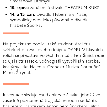
Smetanova Litomyšl
19. srpna:
zahájení festivalu THEATRUM KUKS
14. a 15. září:
Divadlo Hybernia v Praze,
symbolicky nedaleko původního divadla
hraběte Šporka.
Na projektu se podíleli také studenti Ateliéru
světelného a zvukového designu DAMU. V hlavních
rolích se představí Vojtěch Franců a Petr Šmíd, režie
se ujal Petr Hašek. Scénografii vytvořil Ján Tereba,
kostýmy Jitka Nejedlá. Orchestr Musica Florea řídí
Marek Štryncl.
Inscenace sleduje osud chlapce Slávka, jehož život
zásadně poznamená tragická nehoda i setkání s
hrabětem Františkem Antonínem Šporkem. Silný