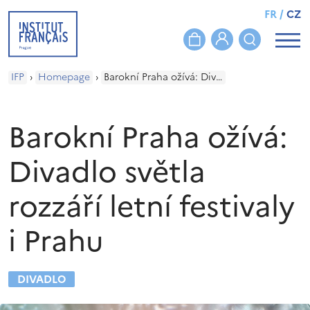
FR
/
CZ
IFP
›
Homepage
›
Barokní Praha ožívá: Divadlo světla rozzáří letní festivaly i Prahu
Barokní Praha ožívá:
Divadlo světla
rozzáří letní festivaly
i Prahu
DIVADLO