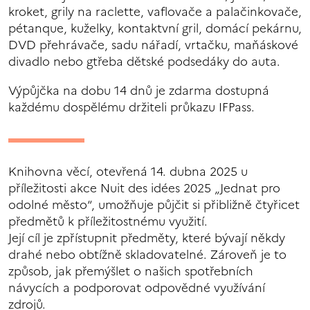
kroket, grily na raclette, vaflovače a palačinkovače,
pétanque, kuželky, kontaktvní gril, domácí pekárnu,
DVD přehrávače, sadu nářadí, vrtačku, maňáskové
divadlo nebo gtřeba dětské podsedáky do auta.
Výpůjčka na dobu 14 dnů je zdarma dostupná
každému dospělému držiteli průkazu IFPass.
Knihovna věcí, otevřená 14. dubna 2025 u
příležitosti akce Nuit des idées 2025 „Jednat pro
odolné město“, umožňuje půjčit si přibližně čtyřicet
předmětů k příležitostnému využití.
Její cíl je zpřístupnit předměty, které bývají někdy
drahé nebo obtížně skladovatelné. Zároveň je to
způsob, jak přemýšlet o našich spotřebních
návycích a podporovat odpovědné využívání
zdrojů.