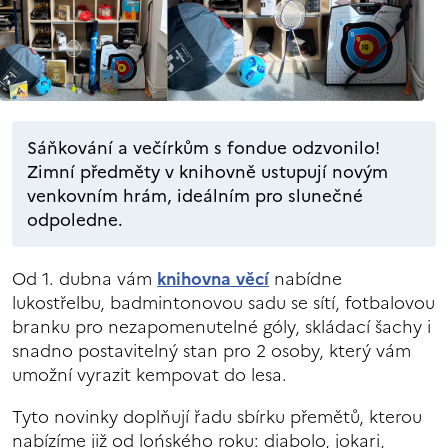
Sáňkování a večírkům s fondue odzvonilo!
Zimní předměty v knihovně ustupují novým
venkovním hrám, ideálním pro slunečné
odpoledne.
Od 1. dubna vám
knihovna věcí
nabídne
lukostřelbu, badmintonovou sadu se sítí, fotbalovou
branku pro nezapomenutelné góly, skládací šachy i
snadno postavitelný stan pro 2 osoby, který vám
umožní vyrazit kempovat do lesa.
Tyto novinky doplňují řadu sbírku přemětů, kterou
nabízíme již od lońského roku: diabolo, jokari,