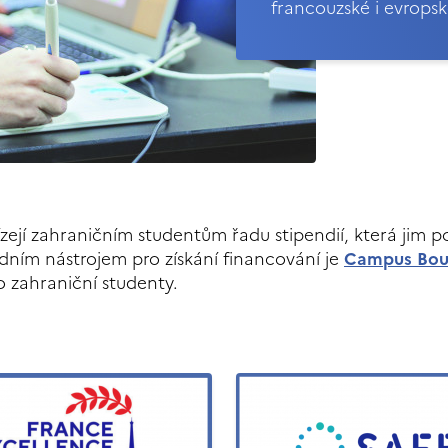
francouzské i evropsk
zejí zahraničním studentům řadu stipendií, která jim
adním nástrojem pro získání financování je
Campus Bou
o zahraniční studenty.