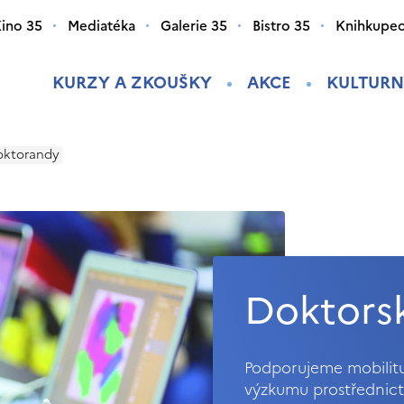
ino 35
Mediatéka
Galerie 35
Bistro 35
Knihkupec
KURZY A ZKOUŠKY
AKCE
KULTURN
oktorandy
Doktors
Podporujeme mobilitu
výzkumu prostřednict