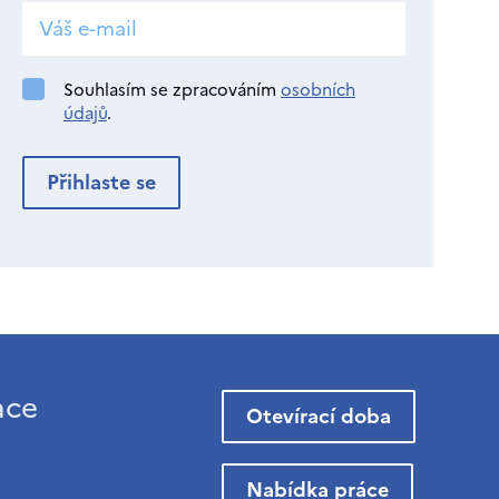
Souhlasím se zpracováním
osobních
údajů
.
ace
Otevírací doba
Nabídka práce