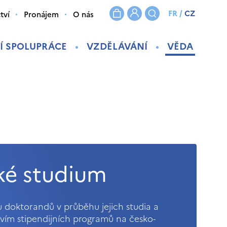
FR
/
CZ
tví
Pronájem
O nás
Í SPOLUPRÁCE
VZDĚLÁVÁNÍ
VĚDA
ké studium
 doktorandů v průběhu jejich studia a
vím stipendijních programů na česko-