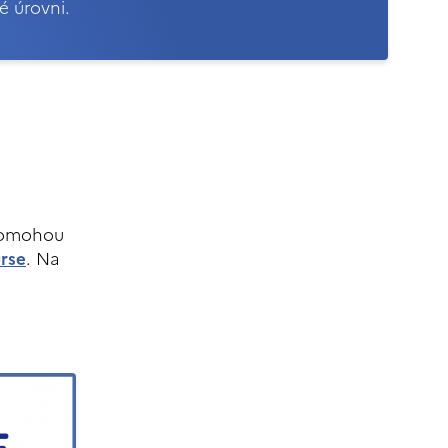
é úrovni.
 pomohou
rse
. Na