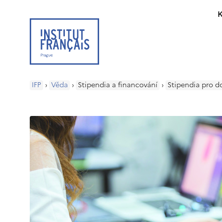
K
IFP
›
Věda
›
Stipendia a financování
›
Stipendia pro d