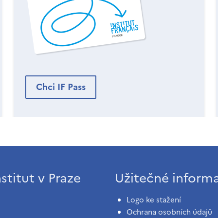
Chci IF Pass
stitut v Praze
Užitečné inform
Logo ke stažení
Ochrana osobních údajů