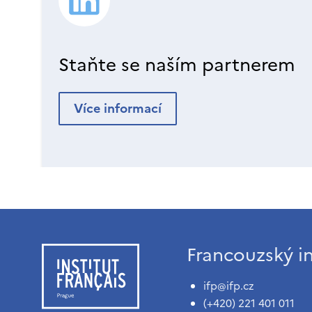
Staňte se naším partnerem
Více informací
Francouzský in
ifp@ifp.cz
(+420) 221 401 011