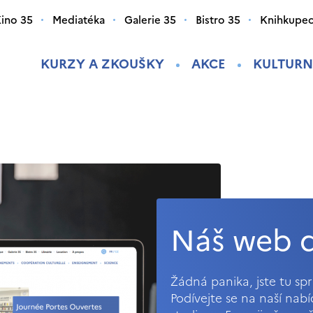
ino 35
Mediatéka
Galerie 35
Bistro 35
Knihkupec
KURZY A ZKOUŠKY
AKCE
KULTURN
Náš web d
Žádná panika, jste tu s
Podívejte se na naší nab