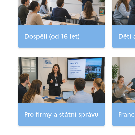
Dospělí (od 16 let)
Děti 
Pro firmy a státní správu
Franc