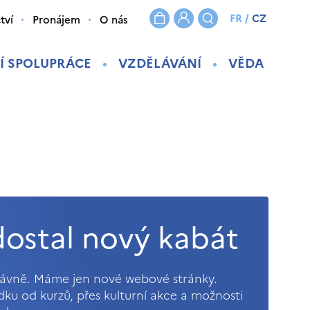
FR
/
CZ
tví
Pronájem
O nás
Í SPOLUPRÁCE
VZDĚLÁVÁNÍ
VĚDA
ostal nový kabát
právně. Máme jen nové webové stránky.
ídku od kurzů, přes kulturní akce a možnosti