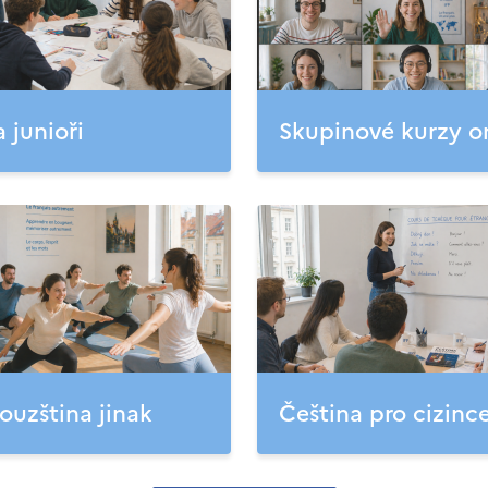
a junioři
Skupinové kurzy o
ouzština jinak
Čeština pro cizinc