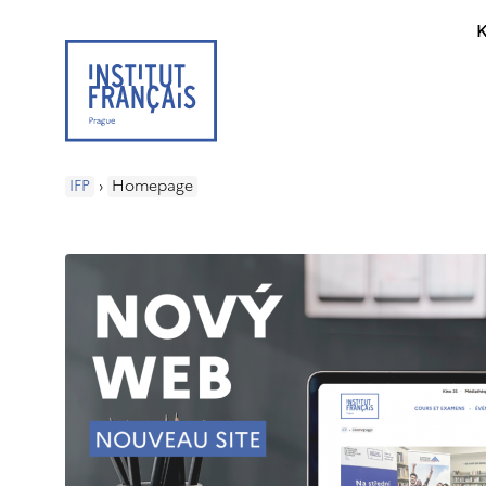
K
IFP
›
Homepage