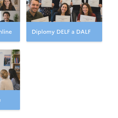
nline
Diplomy DELF a DALF
e