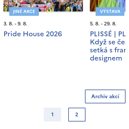
JINÉ AKCE
VÝSTAVA
3. 8. - 9. 8.
5. 8. - 29. 8.
Pride House 2026
PLISSÉ | P
Když se čes
setká s fra
designem
Archiv akcí
1
2