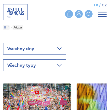
FR
/
CZ
IFP
›
Akce