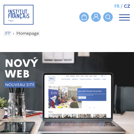
FR
/
CZ
IFP
›
Homepage