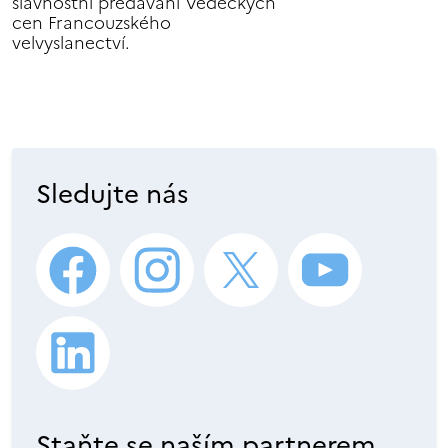
slavnostní předávání Vědeckých
cen Francouzského
velvyslanectví.
Sledujte nás
Staňte se naším partnerem