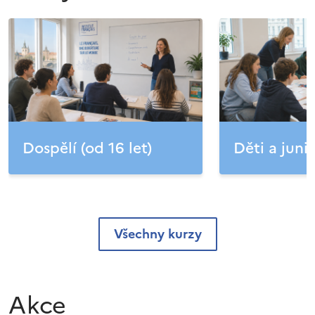
Dospělí (od 16 let)
Děti a junio
Všechny kurzy
Akce