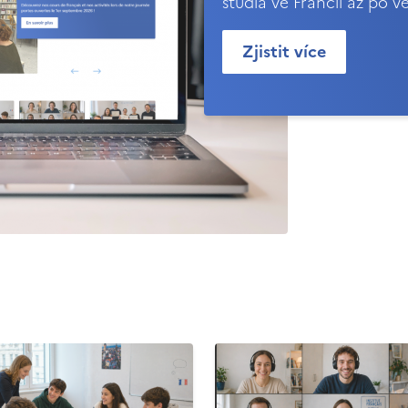
studia ve Francii až po v
Zjistit více