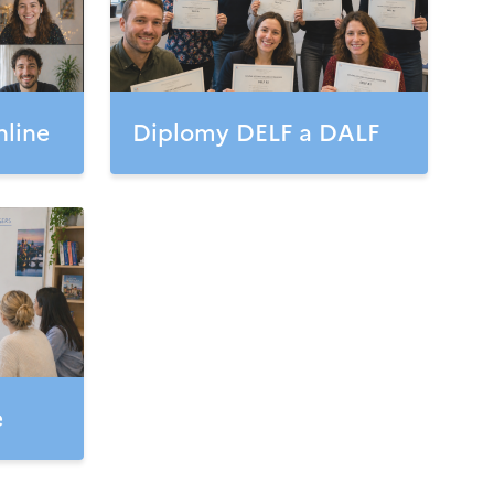
nline
Diplomy DELF a DALF
e