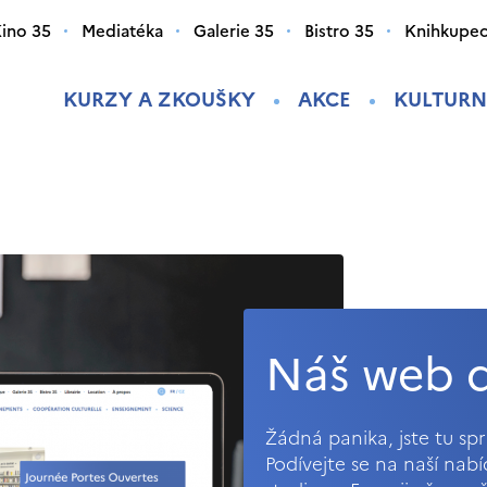
ino 35
Mediatéka
Galerie 35
Bistro 35
Knihkupec
KURZY A ZKOUŠKY
AKCE
KULTURN
Náš web d
Žádná panika, jste tu s
Podívejte se na naší nab