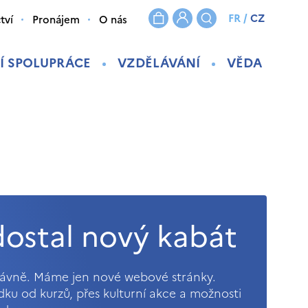
FR
/
CZ
tví
Pronájem
O nás
Í SPOLUPRÁCE
VZDĚLÁVÁNÍ
VĚDA
ostal nový kabát
právně. Máme jen nové webové stránky.
ídku od kurzů, přes kulturní akce a možnosti