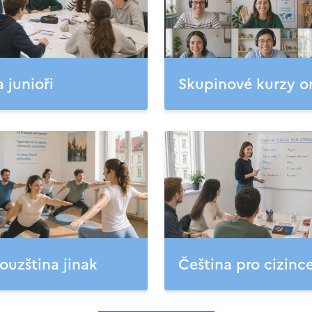
a junioři
Skupinové kurzy o
ouzština jinak
Čeština pro cizinc