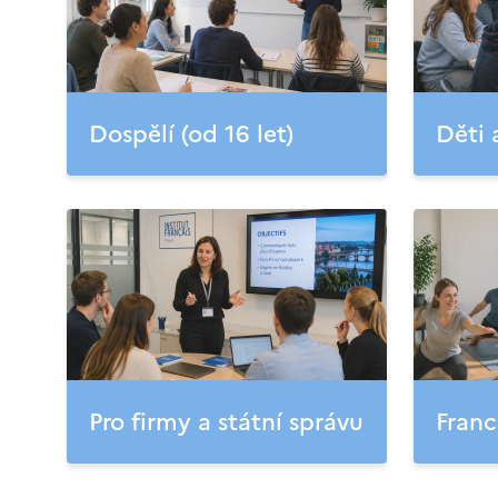
Dospělí (od 16 let)
Děti 
Pro firmy a státní správu
Franc