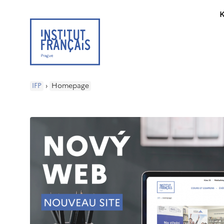
K
IFP
›
Homepage