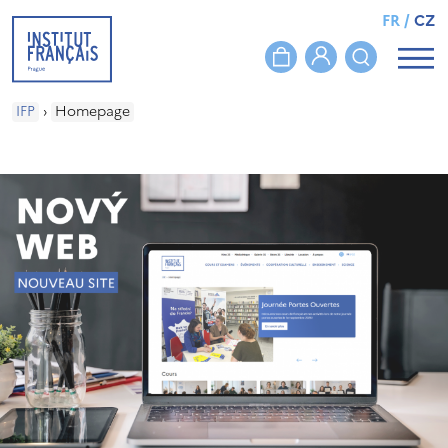
FR
/
CZ
IFP
›
Homepage