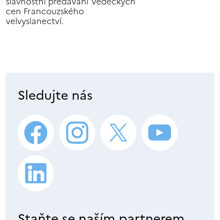
slavnostní předávání Vědeckých
cen Francouzského
velvyslanectví.
Sledujte nás
Staňte se naším partnerem