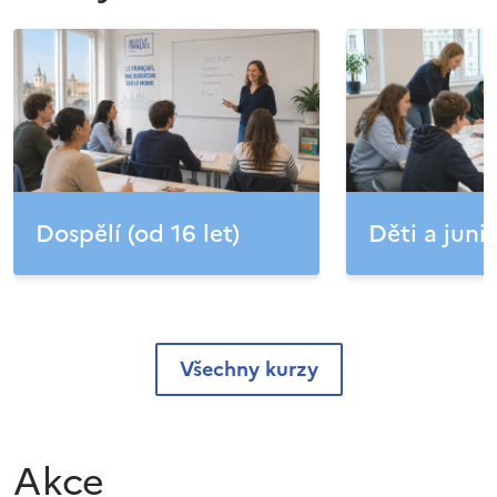
Dospělí (od 16 let)
Děti a junio
Všechny kurzy
Akce