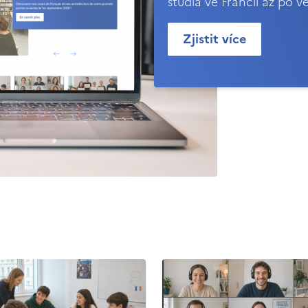
studia ve Francii až po v
Zjistit více