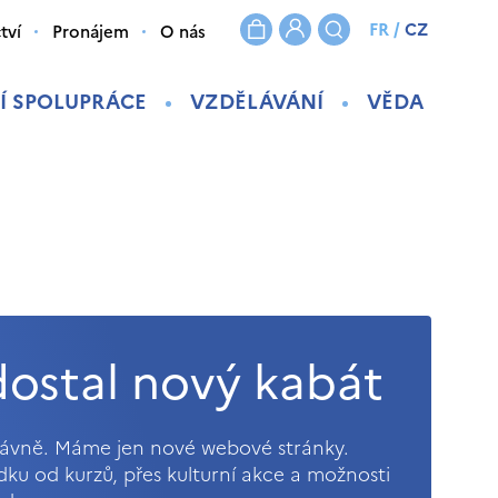
FR
/
CZ
tví
Pronájem
O nás
Í SPOLUPRÁCE
VZDĚLÁVÁNÍ
VĚDA
ostal nový kabát
právně. Máme jen nové webové stránky.
ídku od kurzů, přes kulturní akce a možnosti