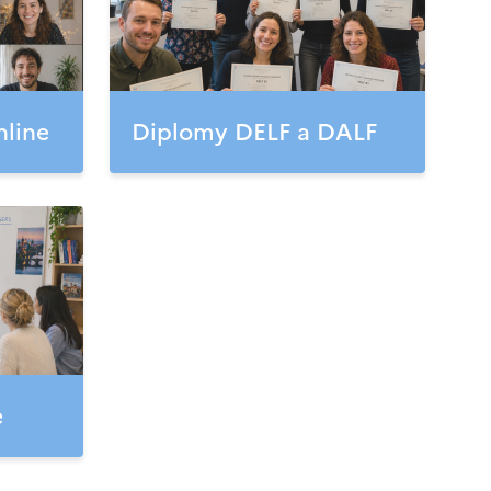
nline
Diplomy DELF a DALF
e