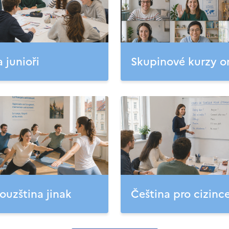
a junioři
Skupinové kurzy o
ouzština jinak
Čeština pro cizinc