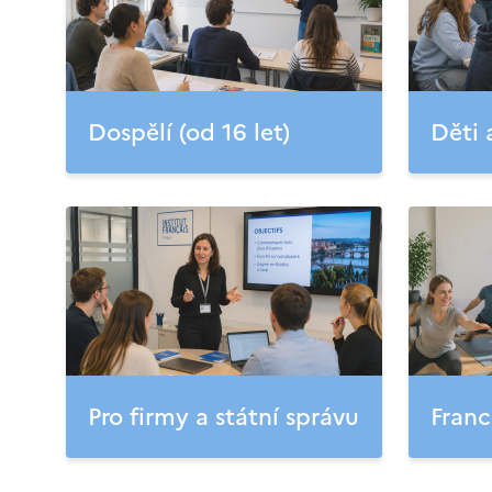
Dospělí (od 16 let)
Děti 
Pro firmy a státní správu
Franc