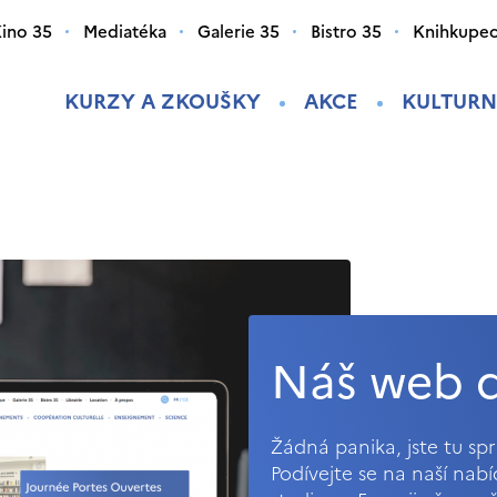
ino 35
Mediatéka
Galerie 35
Bistro 35
Knihkupec
KURZY A ZKOUŠKY
AKCE
KULTURN
Náš web d
Žádná panika, jste tu s
Podívejte se na naší nab