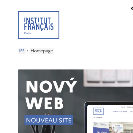
K
IFP
›
Homepage