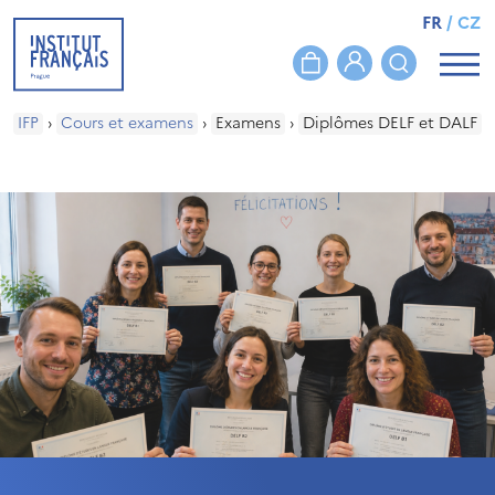
FR
/
CZ
IFP
›
Cours et examens
›
Examens
›
Diplômes DELF et DALF