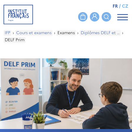
FR
/
CZ
IFP
›
Cours et examens
›
Examens
›
Diplômes DELF et DALF
›
DELF Prim