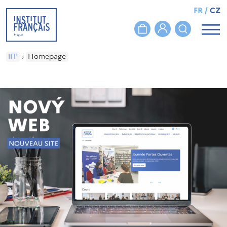
FR
/
CZ
IFP
›
Homepage