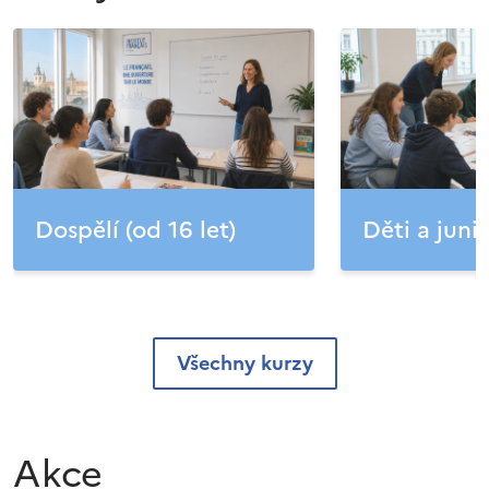
Dospělí (od 16 let)
Děti a junio
Všechny kurzy
Akce