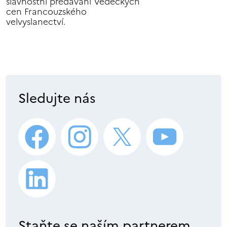
slavnostní předávání Vědeckých
cen Francouzského
velvyslanectví.
Sledujte nás
Staňte se naším partnerem