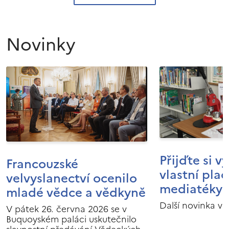
Novinky
Přijďte si v
Francouzské
vlastní pla
velvyslanectví ocenilo
mediatéky I
mladé vědce a vědkyně
Další novinka v 
V pátek 26. června 2026 se v
Buquoyském paláci uskutečnilo