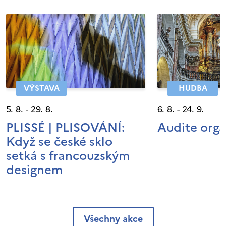
VÝSTAVA
HUDBA
5. 8. - 29. 8.
6. 8. - 24. 9.
PLISSÉ | PLISOVÁNÍ:
Audite org
Když se české sklo
setká s francouzským
designem
Všechny akce