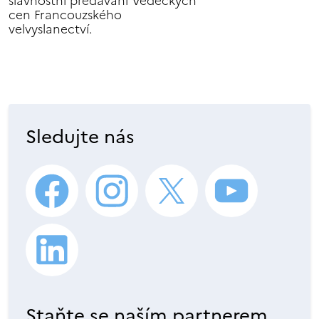
slavnostní předávání Vědeckých
cen Francouzského
velvyslanectví.
Sledujte nás
Staňte se naším partnerem