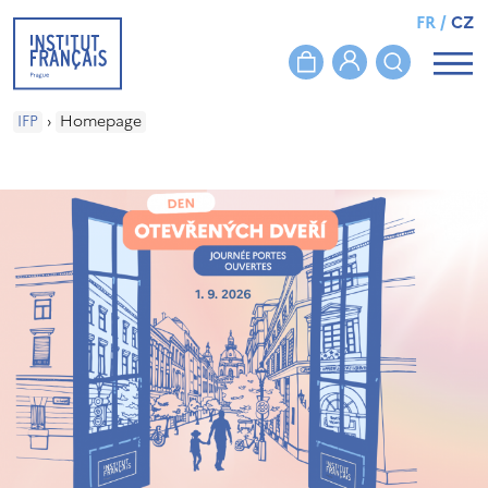
FR
/
CZ
IFP
›
Homepage