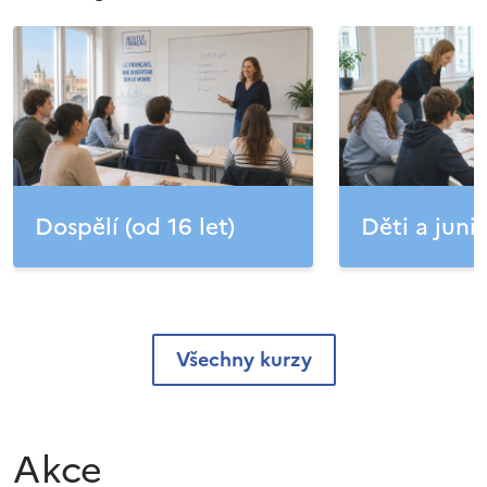
Dospělí (od 16 let)
Děti a junio
Všechny kurzy
Akce