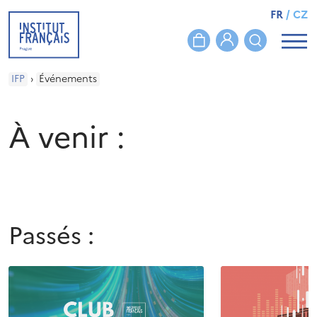
FR
/
CZ
IFP
›
Événements
À venir :
Passés :