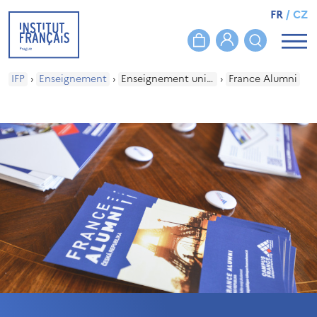
FR
/
CZ
IFP
›
Enseignement
›
Enseignement universitaire
›
France Alumni