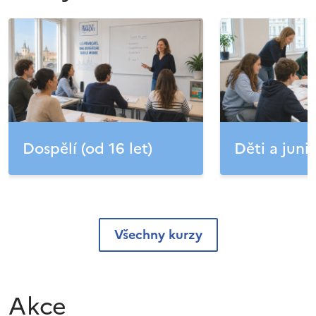
Dospělí (od 16 let)
Děti a junio
Všechny kurzy
Akce