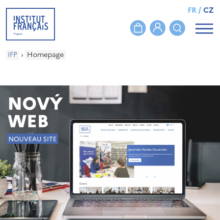
FR
/
CZ
IFP
›
Homepage