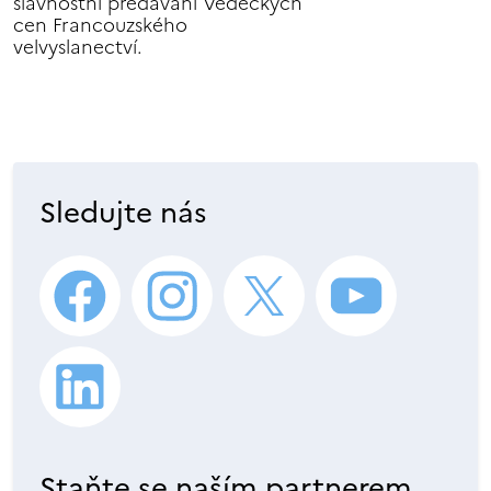
slavnostní předávání Vědeckých
cen Francouzského
velvyslanectví.
Sledujte nás
Staňte se naším partnerem